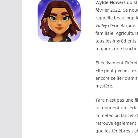
Wylde Flowers
du st
février 2022. Ce nouv
rappelle beaucoup l
Valley
d’Eric Barone.
familiale. Agricultur
tous les ingrédients
toujours une touche
Effectivement l’héro
Elle peut pêcher, exp
encore se lier d’ami
mystère.
Tara n’est pas une fi
lui donnent un série
la météo ou lancer d
retrouve également 
que les ténèbres s’ab