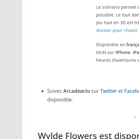
Le scénario permet d
possible. Le tout da
jeu tout en 3D est tr
dossier pour choisir
Disponible en
frança
titré) sur
iPhone
,
iP
heures d’aventures 
Suivez
Arcade
actu
sur
Twitter
et
Faceb
disponible.
Wylde Flowers est dispon