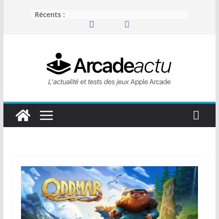
Passer
Récents :
au
contenu