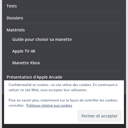
Tests
Dossiers
Matériels
Guide pour choisir sa manette
Apple TV 4K
Manette Xbox
Présentation d’Apple Arcade
Confidentialité et cookies : ce site utilise des cookies. En continuant à
utiliser ce site Web, vous acceptez leur utilisation.
Pour en savoir plus, notamment sur la façon de contrôler les cookies,
consultez :
Politique relative aux cookies
Copyright © 2026
Arcade Actu
. Tous droits réservés.
Theme
ColorMag
par ThemeGrill. Propulsé par
WordPress
.