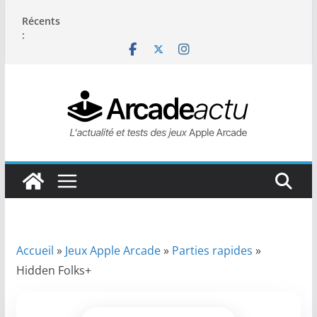
Passer
Récents
au
:
contenu
Accueil
»
Jeux Apple Arcade
»
Parties rapides
»
Hidden Folks+