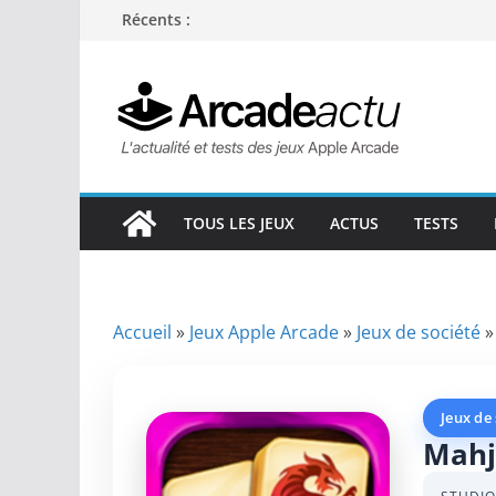
Passer
Récents :
au
contenu
TOUS LES JEUX
ACTUS
TESTS
Accueil
»
Jeux Apple Arcade
»
Jeux de société
Jeux de
Mahj