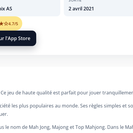
SORTIE
nix AS
2 avril 2021
★
☆
4.7/5
ur l'App Store
Ce jeu de haute qualité est parfait pour jouer tranquillem
ociété les plus populaires au monde. Ses règles simples et 
uer.
us le nom de Mah Jong, Majong et Top Mahjong. Dans le Mahj