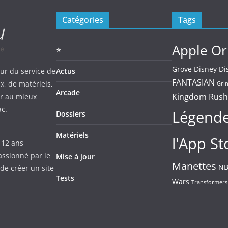
Catégories
Tags
Apple Or
⭐️
Grove
Disney
Di
our du service de
Actus
FANTASIAN
ux, de matériels,
Gri
Arcade
Kingdom Rush
er au mieux
ac.
Légende
Dossiers
Matériels
l'App St
 12 ans
assionné par le
Mise à jour
Manettes
NB
 de créer un site
Tests
Wars
Transformers