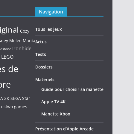
Navigation
iginal
Tous les jeux
Cozy
sney Melee Mania
Actus
Ironhide
ndstone
Tests
LEGO
s de
Dossiers
Matériels
ore
Guide pour choisir sa manette
A 2K
SEGA
Star
Apple TV 4K
ustwo games
Manette Xbox
Présentation d’Apple Arcade