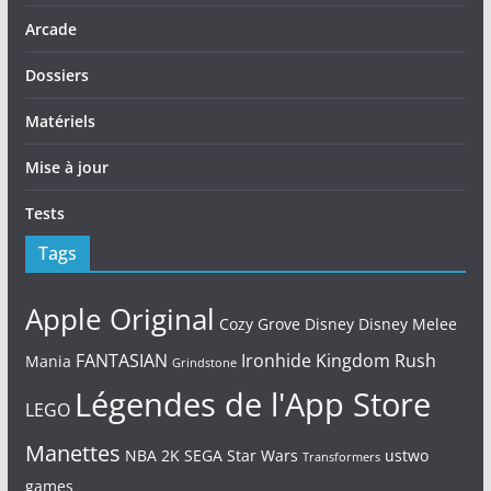
Arcade
Dossiers
Matériels
Mise à jour
Tests
Tags
Apple Original
Cozy Grove
Disney
Disney Melee
FANTASIAN
Ironhide
Kingdom Rush
Mania
Grindstone
Légendes de l'App Store
LEGO
Manettes
NBA 2K
SEGA
Star Wars
ustwo
Transformers
games