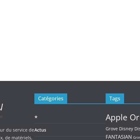
Catégories
Tags
Apple Or
⭐️
Grove
Disney
Di
our du service de
Actus
FANTASIAN
ux, de matériels,
Gri