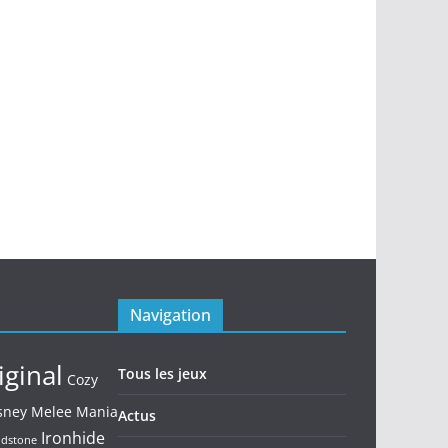
Navigation
iginal
Tous les jeux
Cozy
sney Melee Mania
Actus
Ironhide
ndstone