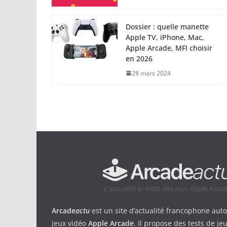
Dossier : quelle manette
Apple TV, iPhone, Mac,
Apple Arcade, MFI choisir
en 2026
28 mars 2024
Arcade
actu
est un site d’actualité francophone aut
jeux vidéo
Apple Arcade
. Il propose des tests de je