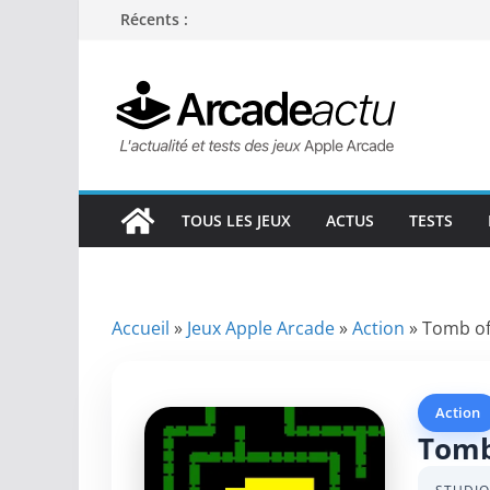
Passer
Récents :
au
contenu
TOUS LES JEUX
ACTUS
TESTS
Accueil
»
Jeux Apple Arcade
»
Action
»
Tomb of
Action
Tomb