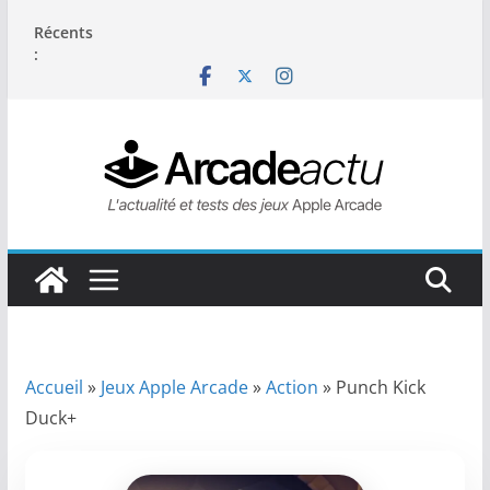
Passer
Récents
au
:
contenu
Accueil
»
Jeux Apple Arcade
»
Action
»
Punch Kick
Duck+