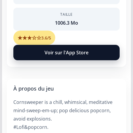
TAILLE
1006.3 Mo
★
★
★
☆
☆
3.6/5
Voir sur l'App Store
À propos du jeu
Cornsweeper is a chill, whimsical, meditative
mind-sweep-em-up; pop delicious popcorn,
avoid explosions.
#Lofi&popcorn.