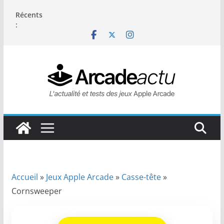
Passer
Récents
au
:
contenu
Accueil
»
Jeux Apple Arcade
»
Casse-tête
»
Cornsweeper